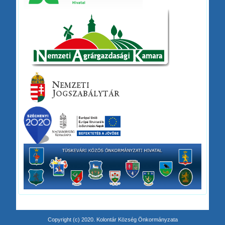
Copyright (c) 2020. Kolontár Község Önkormányzata