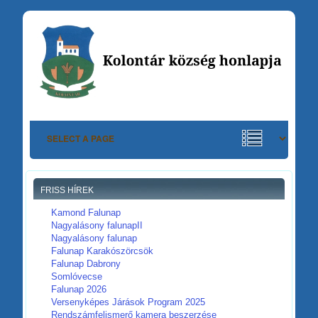
FRISS HÍREK
Kamond Falunap
Nagyalásony falunapII
Nagyalásony falunap
Falunap Karakószörcsök
Falunap Dabrony
Somlóvecse
Falunap 2026
Versenyképes Járások Program 2025
Rendszámfelismerő kamera beszerzése