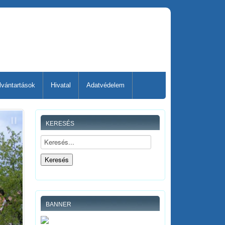
lvántartások
Hivatal
Adatvédelem
KERESÉS
BANNER