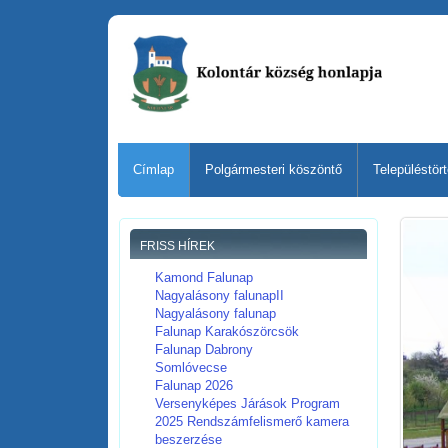
Címlap
Polgármesteri köszöntő
Településtör
FRISS HÍREK
Kamond Falunap
Nagyalásony falunapII
Nagyalásony falunap
Falunap Karakószörcsök
Falunap Dabrony
Somlóvecse
Falunap 2026
Versenyképes Járások Program
2025 Rendszámfelismerő kamera
beszerzése