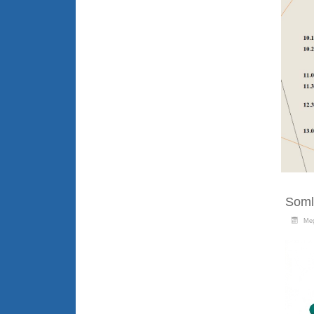
Soml
Meg