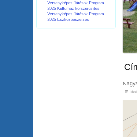
Versenyképes Járások Program
2025 Kultúrház korszerűsítés
Versenyképes Járások Program
2025 Eszközbeszerzés
Cí
Nagya
Megje