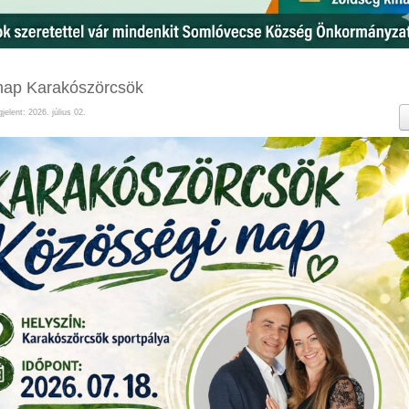
nap Karakószörcsök
jelent: 2026. július 02.