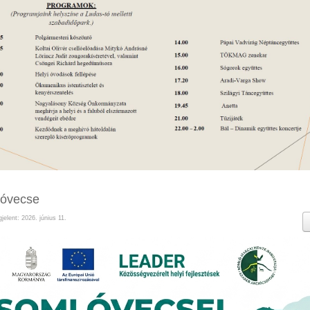
óvecse
jelent: 2026. június 11.