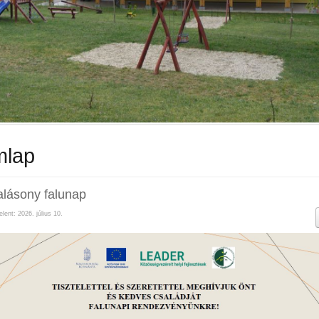
mlap
lásony falunap
lent: 2026. július 10.