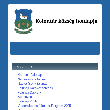
FRISS HÍREK
Kamond Falunap
Nagyalásony falunapII
Nagyalásony falunap
Falunap Karakószörcsök
Falunap Dabrony
Somlóvecse
Falunap 2026
Versenyképes Járások Program 2025